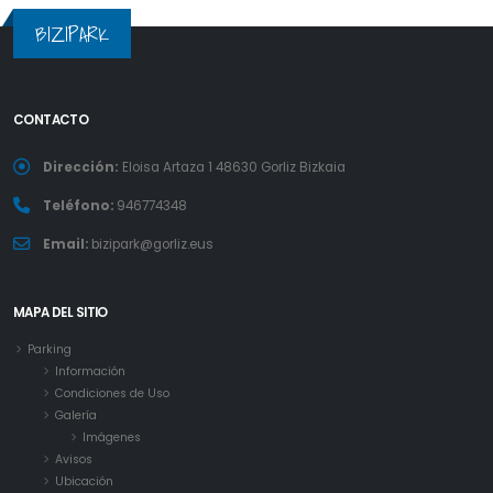
BIZIPARK
CONTACTO
Dirección:
Eloisa Artaza 1 48630 Gorliz Bizkaia
Teléfono:
946774348
Email:
bizipark@gorliz.eus
MAPA DEL SITIO
Parking
Información
Condiciones de Uso
Galería
Imágenes
Avisos
Ubicación